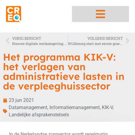
Nedap integratiepartner
VORIG BERICHT
VOLGEND BERICHT
Nieuwe digitale werkomgeving van Zorggroep ENA is live!
WIJdezorg start met eerste groep zij-instromers verzorgende IG
Het programma KIK-V:
het verlagen van
administratieve lasten in
de verpleeghuissector
23 jun 2021
Datamanagement
,
Informatiemanagement
,
KIK-V
,
Landelijke afsprakenstelsels
In de Nederlandse zorgsector wordt regelmatig