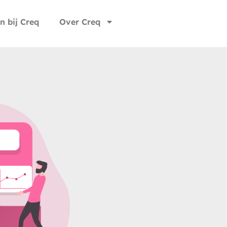
n bij Creq
Over Creq