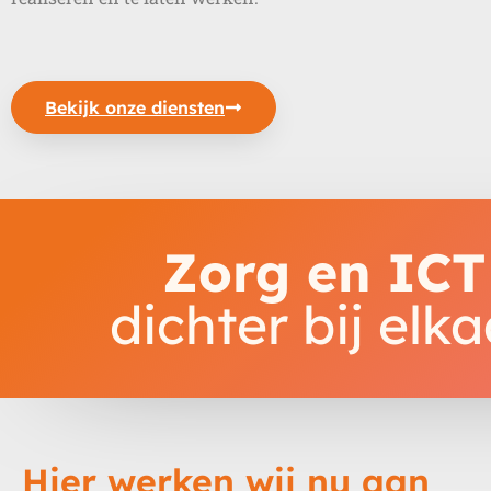
Bekijk onze diensten
Zorg en ICT
dichter bij elka
Hier werken wij nu aan