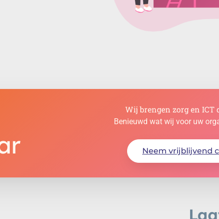
Wij brengen zorg en ICT d
Benieuwd wat wij voor uw org
ar
Neem vrijblijvend 
Laa