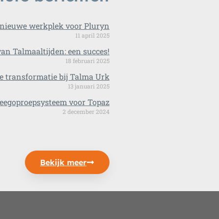
e nieuwe werkplek voor Pluryn
11 april 2025
van Talmaaltijden: een succes!
18 februari 2025
le transformatie bij Talma Urk
13 januari 2025
eegoproepsysteem voor Topaz
2 december 2024
Bekijk meer