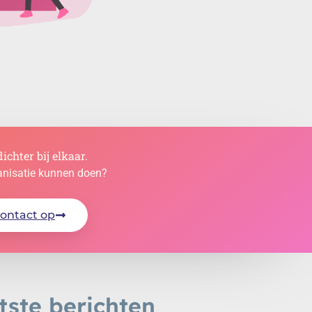
ichter bij elkaar.
anisatie kunnen doen?
contact op
tste berichten