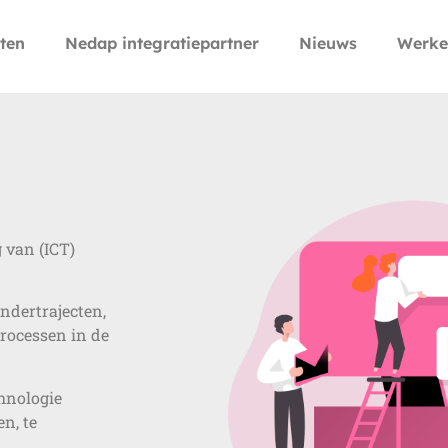
ten
Nedap integratiepartner
Nieuws
Werke
 van (ICT)
ndertrajecten,
ocessen in de
hnologie
n, te