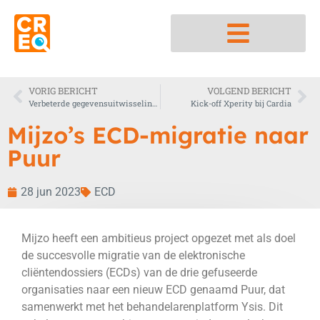
Nedap integratiepartner
VORIG BERICHT
VOLGEND BERICHT
Verbeterde gegevensuitwisseling in de zorg met MedMij
Kick-off Xperity bij Cardia
Mijzo’s ECD-migratie naar
Puur
28 jun 2023
ECD
Mijzo heeft een ambitieus project opgezet met als doel
de succesvolle migratie van de elektronische
cliëntendossiers (ECDs) van de drie gefuseerde
organisaties naar een nieuw ECD genaamd Puur, dat
samenwerkt met het behandelarenplatform Ysis. Dit