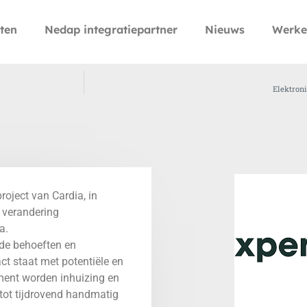
ten
Nedap integratiepartner
Nieuws
Werke
Elektroni
oject van Cardia, in
e verandering
a.
n de behoeften en
ct staat met potentiële en
ment worden inhuizing en
 tot tijdrovend handmatig