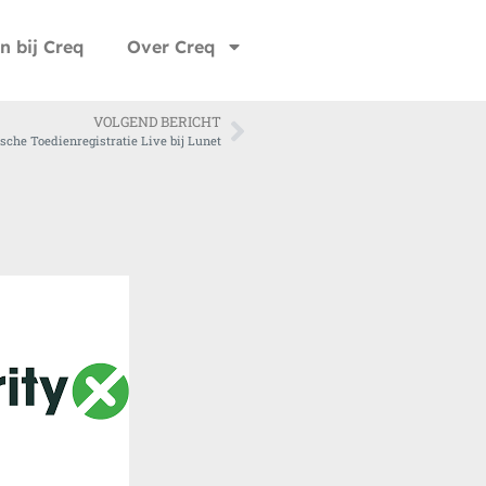
n bij Creq
Over Creq
VOLGEND BERICHT
sche Toedienregistratie Live bij Lunet