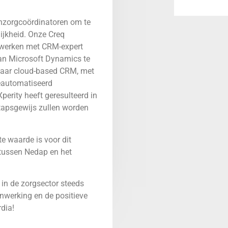
nzorgcoördinatoren om te
ijkheid. Onze Creq
nwerken met CRM-expert
an Microsoft Dynamics te
naar cloud-based CRM, met
geautomatiseerd
erity heeft geresulteerd in
tapsgewijs zullen worden
e waarde is voor dit
 tussen Nedap en het
n de zorgsector steeds
enwerking en de positieve
rdia!