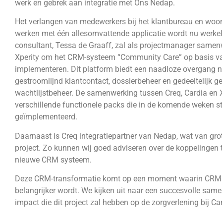
werk en gebrek aan integratie met Ons Nedap.
Het verlangen van medewerkers bij het klantbureau en woo
werken met één allesomvattende applicatie wordt nu werkel
consultant, Tessa de Graaff, zal als projectmanager same
Xperity om het CRM-systeem “Community Care” op basis v
implementeren. Dit platform biedt een naadloze overgang 
gestroomlijnd klantcontact, dossierbeheer en gedeeltelijk 
wachtlijstbeheer. De samenwerking tussen Creq, Cardia en Xp
verschillende functionele packs die in de komende weken s
geïmplementeerd.
Daarnaast is Creq integratiepartner van Nedap, wat van grot
project. Zo kunnen wij goed adviseren over de koppelingen
nieuwe CRM systeem.
Deze CRM-transformatie komt op een moment waarin CRM i
belangrijker wordt. We kijken uit naar een succesvolle sam
impact die dit project zal hebben op de zorgverlening bij Ca